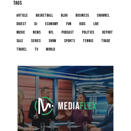
TAGS
article
basketball
blog
business
channel
digest
dj
economy
fun
kids
live
music
news
NFL
podcast
politics
report
sale
series
show
sports
tennis
trade
travel
tv
world