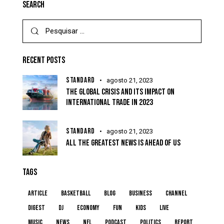
SEARCH
RECENT POSTS
STANDARD
agosto 21, 2023
THE GLOBAL CRISIS AND ITS IMPACT ON
INTERNATIONAL TRADE IN 2023
STANDARD
agosto 21, 2023
ALL THE GREATEST NEWS IS AHEAD OF US
TAGS
article
basketball
blog
business
channel
digest
dj
economy
fun
kids
live
music
news
NFL
podcast
politics
report