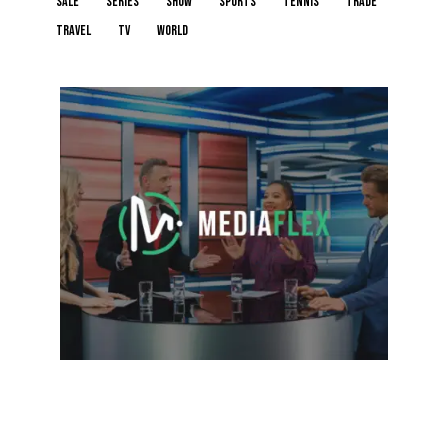
sale
series
show
sports
tennis
trade
travel
tv
world