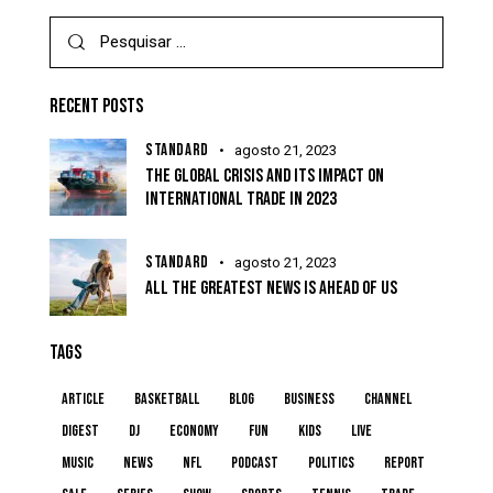
RECENT POSTS
STANDARD
agosto 21, 2023
THE GLOBAL CRISIS AND ITS IMPACT ON
INTERNATIONAL TRADE IN 2023
STANDARD
agosto 21, 2023
ALL THE GREATEST NEWS IS AHEAD OF US
TAGS
article
basketball
blog
business
channel
digest
dj
economy
fun
kids
live
music
news
NFL
podcast
politics
report