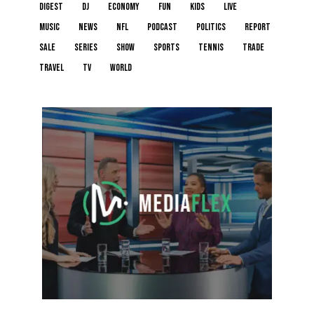
digest
dj
economy
fun
kids
live
music
news
NFL
podcast
politics
report
sale
series
show
sports
tennis
trade
travel
tv
world