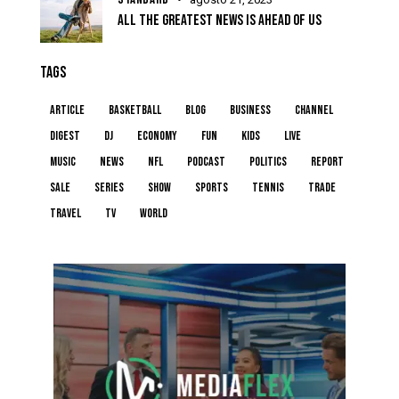
ALL THE GREATEST NEWS IS AHEAD OF US
TAGS
article
basketball
blog
business
channel
digest
dj
economy
fun
kids
live
music
news
NFL
podcast
politics
report
sale
series
show
sports
tennis
trade
travel
tv
world