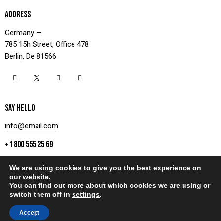
ADDRESS
Germany —
785 15h Street, Office 478
Berlin, De 81566
SAY HELLO
info@email.com
+1 800 555 25 69
We are using cookies to give you the best experience on
our website.
You can find out more about which cookies we are using or
CONTACT US
switch them off in
settings
.
AxiomThemes
© 2026. All rights reserved.
Accept