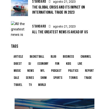
STANDARD
agosto 21, 2023
THE GLOBAL CRISIS AND ITS IMPACT ON
INTERNATIONAL TRADE IN 2023
STANDARD
agosto 21, 2023
ALL THE GREATEST NEWS IS AHEAD OF US
TAGS
article
basketball
blog
business
channel
digest
dj
economy
fun
kids
live
music
news
NFL
podcast
politics
report
sale
series
show
sports
tennis
trade
travel
tv
world