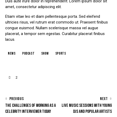
Duis aute irure dolor in reprehenderit. Lorem ipsum dolor sit
amet, consectetur adipiscing elit.
Etiam vitae leo et diam pellentesque porta. Sed eleifend
ultricies risus, vel rutrum erat commodo ut. Praesent finibus
congue euismod. Nullam scelerisque massa vel augue
placerat, a tempor sem egestas. Curabitur placerat finibus
lacus.
news
podcast
show
sports
2
PREVIOUS
NEXT
THE CHALLENGES OF WORKING AS A
LIVE MUSIC SESSIONS WITH YOUNG
CELEBRITY INTERVIEWER TODAY
DJS AND POPULAR ARTISTS