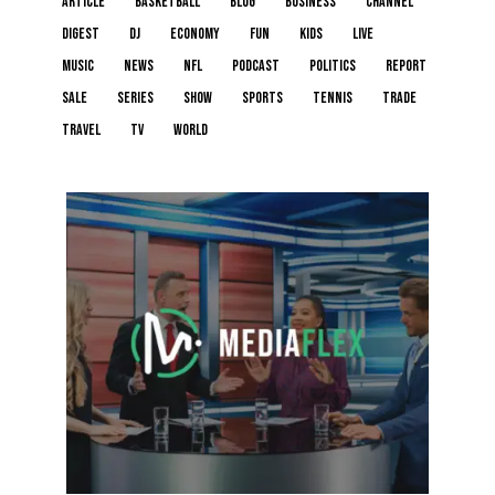
article
basketball
blog
business
channel
digest
dj
economy
fun
kids
live
music
news
NFL
podcast
politics
report
sale
series
show
sports
tennis
trade
travel
tv
world