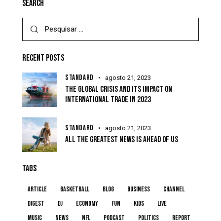
SEARCH
RECENT POSTS
STANDARD
agosto 21, 2023
THE GLOBAL CRISIS AND ITS IMPACT ON
INTERNATIONAL TRADE IN 2023
STANDARD
agosto 21, 2023
ALL THE GREATEST NEWS IS AHEAD OF US
TAGS
article
basketball
blog
business
channel
digest
dj
economy
fun
kids
live
music
news
NFL
podcast
politics
report