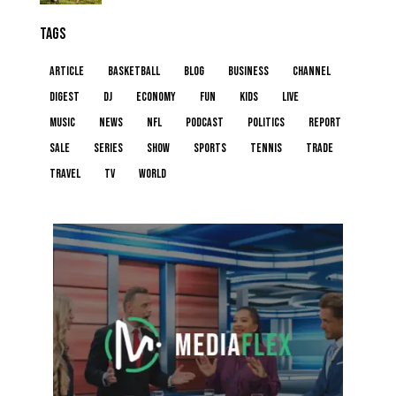
TAGS
article
basketball
blog
business
channel
digest
dj
economy
fun
kids
live
music
news
NFL
podcast
politics
report
sale
series
show
sports
tennis
trade
travel
tv
world