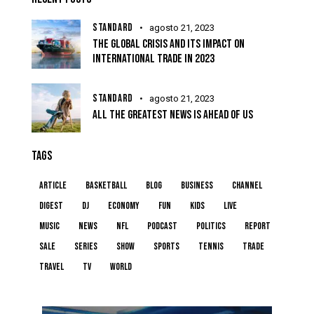
STANDARD
agosto 21, 2023
THE GLOBAL CRISIS AND ITS IMPACT ON
INTERNATIONAL TRADE IN 2023
STANDARD
agosto 21, 2023
ALL THE GREATEST NEWS IS AHEAD OF US
TAGS
article
basketball
blog
business
channel
digest
dj
economy
fun
kids
live
music
news
NFL
podcast
politics
report
sale
series
show
sports
tennis
trade
travel
tv
world