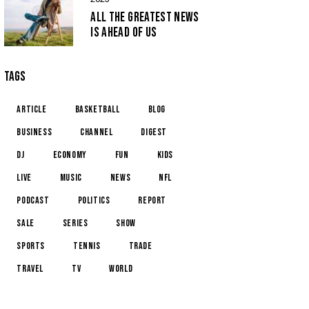
ALL THE GREATEST NEWS
IS AHEAD OF US
TAGS
article
basketball
blog
business
channel
digest
dj
economy
fun
kids
live
music
news
NFL
podcast
politics
report
sale
series
show
sports
tennis
trade
travel
tv
world