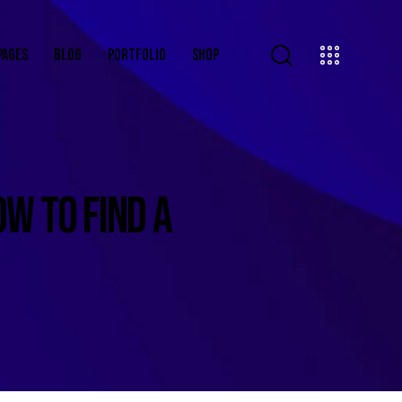
PAGES
BLOG
PORTFOLIO
SHOP
W TO FIND A