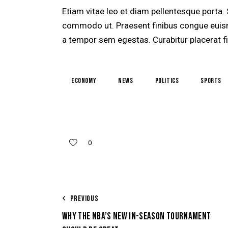
Etiam vitae leo et diam pellentesque porta. S
commodo ut. Praesent finibus congue euism
a tempor sem egestas. Curabitur placerat fi
economy
news
politics
sports
0
PREVIOUS
WHY THE NBA’S NEW IN-SEASON TOURNAMENT