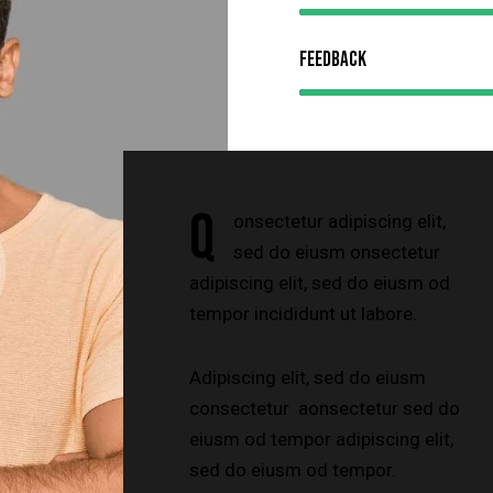
Feedback
Q
onsectetur adipiscing elit,
sed do eiusm onsectetur
adipiscing elit, sed do eiusm od
tempor incididunt ut labore.
Adipiscing elit, sed do eiusm
consectetur aonsectetur sed do
eiusm od tempor adipiscing elit,
sed do eiusm od tempor.