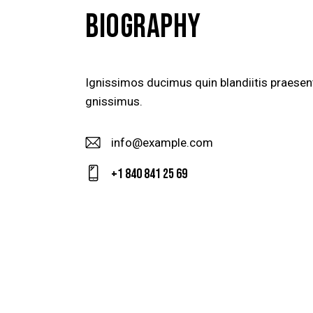
BIOGRAPHY
Ignissimos ducimus quin blandiitis praesen
gnissimus.
info@example.com
E-
+1 840 841 25 69
m
Ph
ail
on
:
e: