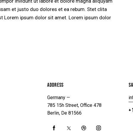
empor invidunt ut labore et dolore magna aliquyam
usam et justo duo dolores et ea rebum. Stet clita
st Lorem ipsum dolor sit amet. Lorem ipsum dolor
ADDRESS
SA
Germany —
i
785 15h Street, Office 478
+1
Berlin, De 81566