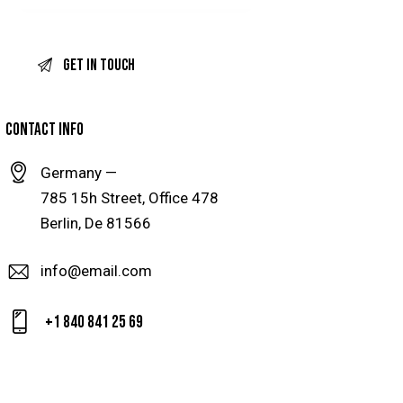
CONTACT INFO
Germany —
785 15h Street, Office 478
Berlin, De 81566
info@email.com
+1 840 841 25 69