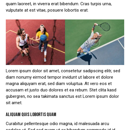
quam laoreet, in viverra erat bibendum. Cras turpis urna,
vulputate at est vitae, posuere lobortis erat.
Lorem ipsum dolor sit amet, consetetur sadipscing elitr, sed
diam nonumy eirmod tempor invidunt ut labore et dolore
magna aliquyam erat, sed diam voluptua. At vero eos et
accusam et justo duo dolores et ea rebum. Stet clita kasd
gubergren, no sea takimata sanctus est Lorem ipsum dolor
sit amet.
ALIQUAM QUIS LOBORTIS QUAM
Curabitur pellentesque odio magna, id malesuada arcu
sodales ut. Sed sed quam ut ex bibendum commodo id id