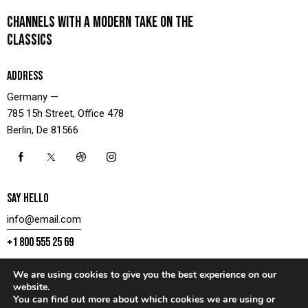
CHANNELS WITH A MODERN TAKE ON THE
CLASSICS
ADDRESS
Germany —
785 15h Street, Office 478
Berlin, De 81566
SAY HELLO
info@email.com
+1 800 555 25 69
We are using cookies to give you the best experience on our
website.
You can find out more about which cookies we are using or
CONTACT US