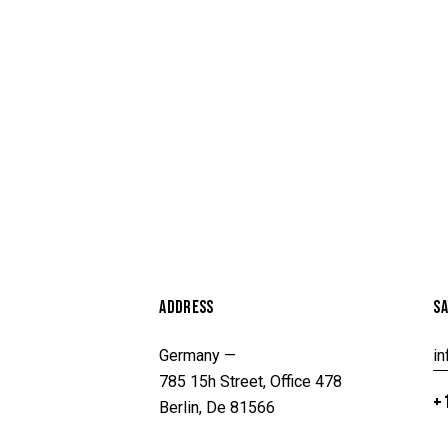
ADDRESS
SA
Germany —
i
785 15h Street, Office 478
+1
Berlin, De 81566